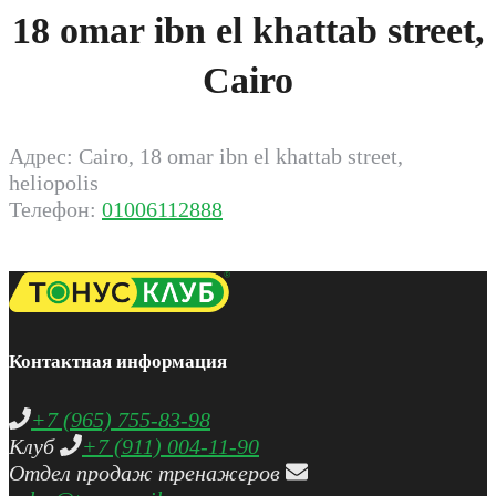
18 omar ibn el khattab street,
Cairo
Адрес: Cairo, 18 omar ibn el khattab street,
heliopolis
Телефон:
01006112888
Контактная информация
+7 (965) 755-83-98
Клуб
+7 (911) 004-11-90
Отдел продаж тренажеров