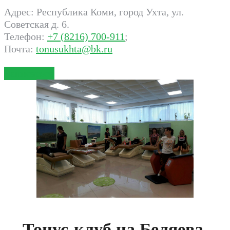
Адрес: Республика Коми, город Ухта, ул.
Советская д. 6.
Телефон:
+7 (8216) 700-911
;
Почта:
tonusukhta@bk.ru
Записаться
Тонус-клуб на Беляева,