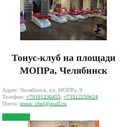
Тонус-клуб на площади
МОПРа, Челябинск
Адрес: Челябинск, пл. МОПРа, 9
Телефон:
+79191230455
;
+73512250624
Почта:
tonus_chel@mail.ru
Записаться