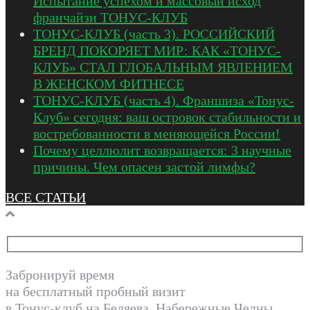
Испытание успехом и массовый исход
франчайзи ТОНУС-КЛУБ
ТОНУС-КЛУБ (часть 3). РОССИЙСКИЙ
БРЕНД ПОКОРЯЕТ МИР: КАК «ТОНУС-
КЛУБ» СТАЛ ГЛОБАЛЬНЫМ ЯВЛЕНИЕМ
В ЖЕНСКОМ ФИТНЕСЕ
ТОНУС-КЛУБ (часть 4). Франшиза «Тонус-
Клуб» сегодня: ваш островок стабильности и
востребованности в меняющейся России!
Почему целлюлит возвращается: 3 научные
причины. Чем опасен застой лимфы?
ВСЕ СТАТЬИ
Забронируй время
на бесплатный пробный визит
в Тонус-клуб на Беляева, Набережные Челны