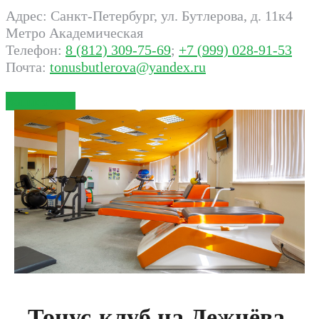
Адрес: Санкт-Петербург, ул. Бутлерова, д. 11к4
Метро Академическая
Телефон:
8 (812) 309-75-69
;
+7 (999) 028-91-53
Почта:
tonusbutlerova@yandex.ru
Записаться
Тонус-клуб на Дежнёва,