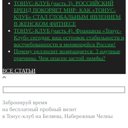
ТОНУС-КЛУБ (часть 3). РОССИЙСКИЙ
БРЕНД ПОКОРЯЕТ МИР: КАК «ТОНУС-
КЛУБ» СТАЛ ГЛОБАЛЬНЫМ ЯВЛЕНИЕМ
В ЖЕНСКОМ ФИТНЕСЕ
ТОНУС-КЛУБ (часть 4). Франшиза «Тонус-
Клуб» сегодня: ваш островок стабильности и
востребованности в меняющейся России!
Почему целлюлит возвращается: 3 научные
причины. Чем опасен застой лимфы?
ВСЕ СТАТЬИ
Забронируй время
на бесплатный пробный визит
в Тонус-клуб на Беляева, Набережные Челны