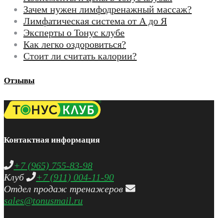
Зачем нужен лимфодренажный массаж?
Лимфатическая система от А до Я
Эксперты о Тонус клубе
Как легко оздоровиться?
Стоит ли считать калории?
Отзывы
Контактная информация
+7 (965) 755-83-98
Клуб
+7 (911) 004-11-90
Отдел продаж тренажеров
sales@tonusmail.ru